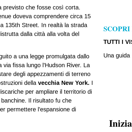
a previsto che fosse così corta.
 Avenue doveva comprendere circa 15
a 135th Street. In realtà la strada
SCOPRI
rutta dalla città alla volta del
TUTTI I V
Una guida p
eguito a una legge promulgata dallo
a via fissa lungo l’Hudson River. La
istare degli appezzamenti di terreno
ostruzioni della
vecchia New York.
I
iscariche per ampliare il territorio di
banchine. Il risultato fu che
per permettere l’espansione di
Inizia