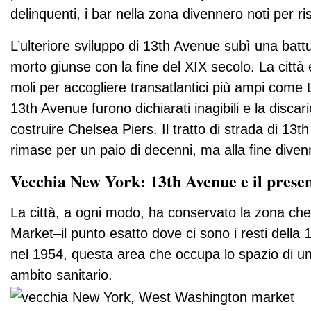
delinquenti, i bar nella zona divennero noti per ri
L’ulteriore sviluppo di 13th Avenue subì una bat
morto giunse con la fine del XIX secolo. La città 
moli per accogliere transatlantici più ampi come Lu
13th Avenue furono dichiarati inagibili e la disca
costruire Chelsea Piers. Il tratto di strada di 13
rimase per un paio di decenni, ma alla fine dive
Vecchia New York: 13th Avenue e il prese
La città, a ogni modo, ha conservato la zona ch
Market–il punto esatto dove ci sono i resti della
nel 1954, questa area che occupa lo spazio di un 
ambito sanitario.