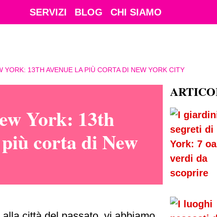
SERVIZI
BLOG
CHI SIAMO
W YORK: 13TH AVENUE LA PIÙ CORTA DI NEW YORK CITY
ARTICO
ew York: 13th
 più corta di New
e alla città del passato, vi abbiamo