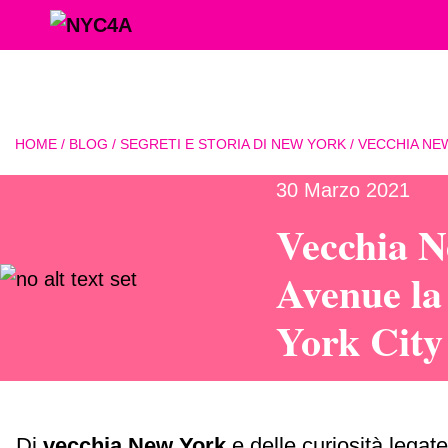
HOME
/
BLOG
/
SEGRETI E STORIA DI NEW YORK
/ VECCHIA NE
30 Marzo 2021
Vecchia N
Avenue la
York City
Di
vecchia New York
e delle curiosità legat