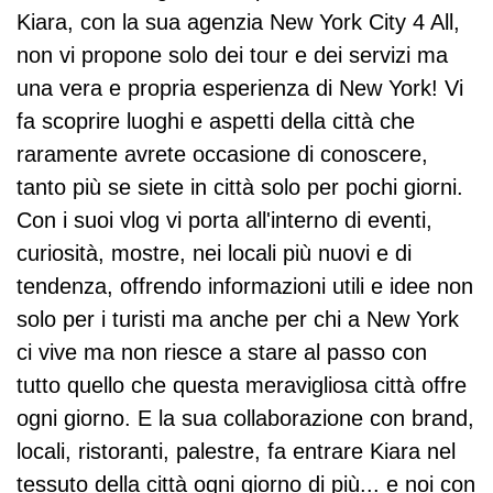
sto 
co 
a 
ural
Kiara, con la sua agenzia New York City 4 All,
dell'
e 
sul 
e o 
non vi propone solo dei tour e dei servizi ma
Ex
non 
Po
turi
una vera e propria esperienza di New York! Vi
plor
sco
nte 
stic
fa scoprire luoghi e aspetti della città che
er 
ntat
di 
o.
Pa
o, 
Bro
Co
raramente avrete occasione di conoscere,
ss 
sic
okl
me 
tanto più se siete in città solo per pochi giorni.
e 
ura
yn. 
cap
Con i suoi vlog vi porta all'interno di eventi,
sug
me
Kia
ogr
curiosità, mostre, nei locali più nuovi e di
geri
nte 
ra 
upp
me
una 
si è 
o 
tendenza, offrendo informazioni utili e idee non
nti 
gar
dim
dell’
solo per i turisti ma anche per chi a New York
su 
anz
ostr
age
ci vive ma non riesce a stare al passo con
co
ia 
ata 
nzi
tutto quello che questa meravigliosa città offre
me 
se 
una 
a 
ges
si 
gui
via
ogni giorno. E la sua collaborazione con brand,
tire 
vuo
da 
ggi 
locali, ristoranti, palestre, fa entrare Kiara nel
il 
le 
stra
Tre
tessuto della città ogni giorno di più... e noi con
ca
qua
ordi
valli 