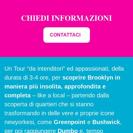
CHIEDI INFORMAZIONI
CONTATTACI
Un Tour “da intenditori” ed appassionati, della
durata di 3-4 ore, per
scoprire Brooklyn in
maniera più insolita, approfondita e
completa
– like a local – partendo dalla
scoperta di quartieri che si stanno
trasformando in delle vere e proprie icone
newyorkesi, come
Greenpoint
e
Bushwick
,
per poi raggiungere
Dumbo
e, tempo