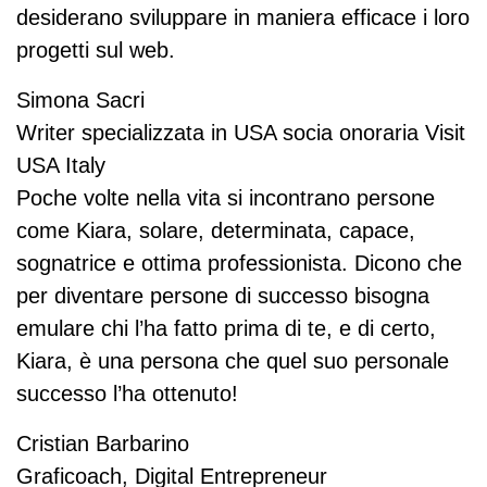
, 
met
ntic
mp
desiderano sviluppare in maniera efficace i loro
forn
tere 
abil
re 
progetti sul web.
end
la 
e 
dis
o 
sua 
esp
pon
Simona Sacri
con
pas
erie
ibile 
Writer specializzata in USA socia onoraria Visit
sigli 
sio
nza 
a 
USA Italy
pre
ne 
di 
sug
zio
per 
Har
geri
Poche volte nella vita si incontrano persone
si 
la 
lem 
me
come Kiara, solare, determinata, capace,
su 
citt
con 
nti 
sognatrice e ottima professionista. Dicono che
ES
à di 
me
di 
per diventare persone di successo bisogna
TA, 
Ne
ssa 
ogn
ass
w 
gos
i 
emulare chi l’ha fatto prima di te, e di certo,
icur
Yor
pel 
gen
Kiara, è una persona che quel suo personale
azi
k in 
e 
ere: 
successo l’ha ottenuto!
one
mo
una 
culi
, 
do 
pas
nari
Cristian Barbarino
l'ac
aut
seg
o, 
Graficoach, Digital Entrepreneur
qui
enti
giat
cult